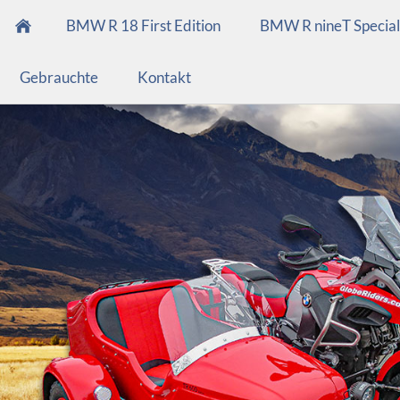
BMW R 18 First Edition
BMW R nineT Special
Gebrauchte
Kontakt