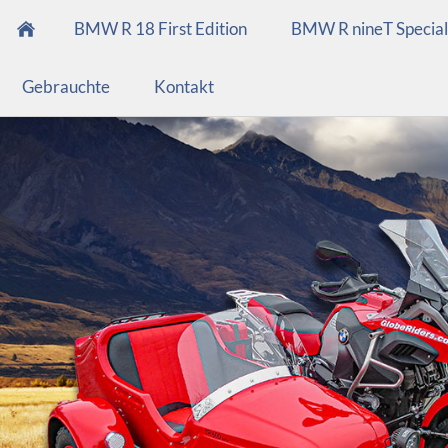
BMW R 18 First Edition
BMW R nineT Special
Gebrauchte
Kontakt