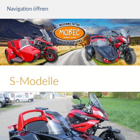
Navigation öffnen
S-Modelle