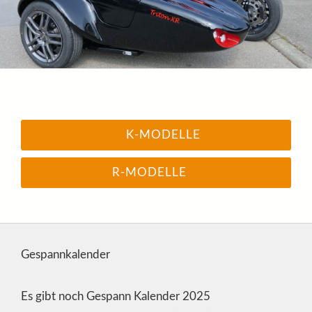
K-MODELLE
R-MODELLE
Gespannkalender
Es gibt noch Gespann Kalender 2025